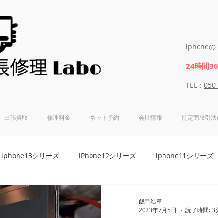
iphon
24時間3
​​TEL：
050
出張買取
修理料金
ネット予約
会社情報
特定商取引法
iphone13シリーズ
iPhone12シリーズ
iphone11シリーズ
8シリーズ
iphone7シリーズ
iphone6Sシリーズ
iphon
飯田浩章
2023年7月5日
読了時間: 3