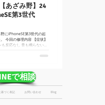
【あざみ野】24
ズ
買取
oneSE第3世代
one修理 24時間
にiPhoneSE第3世代の起
。 今回の修理内容 【症状】
ンも反応なし 音も鳴らない
バッテリー交換
しなくなった 【機種】
ア】...
LINEで相談
に基づく表記
お問い合わせ
Blog