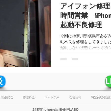
アイフォン修理
ーズ
galaxyシリーズ
google pixelシリーズ
Macシリー
時間営業 iPh
起動不良修理
データ復旧
スマホ、タブレット販売
iPhone故障
iph
今回は神奈川県横浜市あざみ野
動不良を修理をしてきました
起動しない状態 ホームボタ
張修理
お知らせ
お役立ち情報
iPhoneSE第3世代
【きっかけ】 落下後に起動
iPhoneSE第3世代 【出張エリ
談
出張買取
修理料金
ネット予約
会社情報
特定商取引法
24時間iphone出張修理LABO​