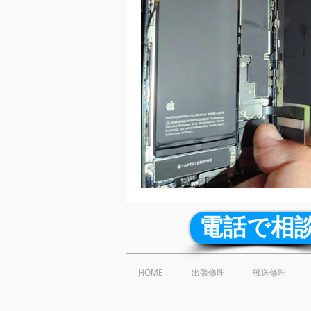
iphone5シリーズ
ipadシリ
画面交換修理
水没修理
iphone修理 夜間
ipone出
充電不良修理
背面ガラス交換
電話で相
HOME
出張修理
郵送修理