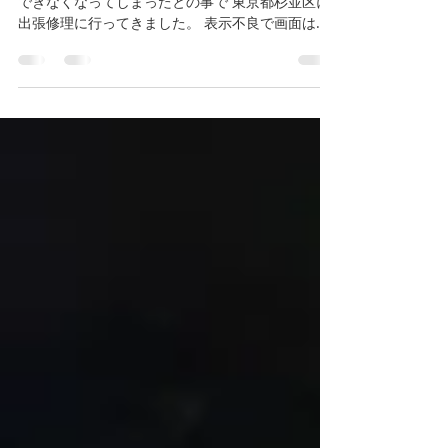
iPhoneSE第2世代の画面が割れてしまい タッチが
できなくなってしまったとの事で 東京都杉並区に
出張修理に行ってきました。 表示不良で画面は見
づらくなっていて タッチは殆ど効かない状態でし
た。 すぐに修理をしたいとの事で作業開始です。
画面交換と内部の清掃を行い...