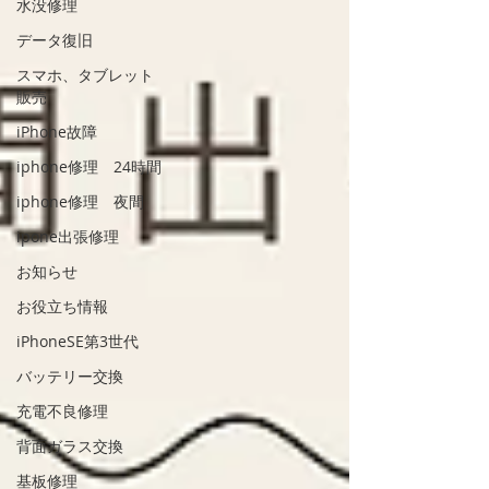
水没修理
データ復旧
スマホ、タブレット
販売
iPhone故障
iphone修理 24時間
iphone修理 夜間
ipone出張修理
お知らせ
お役立ち情報
iPhoneSE第3世代
バッテリー交換
充電不良修理
背面ガラス交換
基板修理