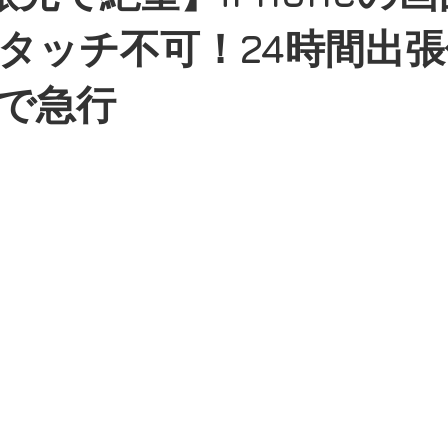
ーズ
galaxyシリーズ
google pixelシリーズ
Macシリー
タッチ不可！24時間出
で急行
データ復旧
スマホ、タブレット販売
iPhone故障
iph
張修理
お知らせ
お役立ち情報
iPhoneSE第3世代