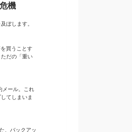
の危機
を及ぼします。
切符を買うことす
、ただの「重い
約メール。これ
プしてしまいま
た、バックアッ