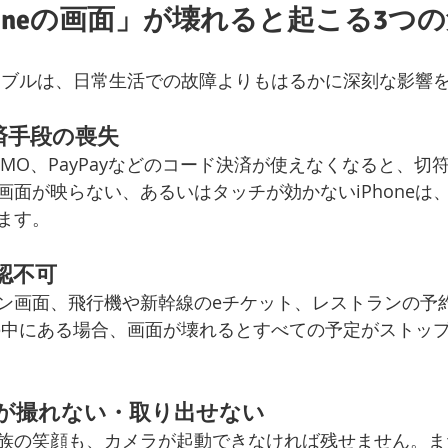
honeの画面」が壊れると起こる3つ
eトラブルは、日常生活での故障よりもはるかに深刻な影響
決済手段の喪失
PASMO、PayPayなどのコード決済が使えなくなると、
画面が映らない、あるいはタッチが効かないiPhoneは
ます。
確認不可
ン画面、飛行機や新幹線のeチケット、レストランの予
neの中にある場合、画面が壊れるとすべての予定がストッ
真が撮れない・取り出せない
族の笑顔も、カメラが起動できなければ残せません。ま