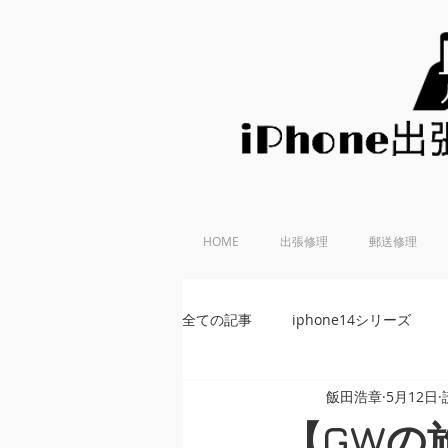
HOME
出張修理
郵送修理
全ての記事
iphone14シリーズ
飯田浩章
5月12日
iPhoneSE 第2世代
iphone
【GWの