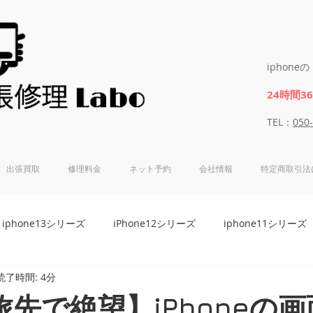
iphon
24時間3
​​TEL：
050
出張買取
修理料金
ネット予約
会社情報
特定商取引法
iphone13シリーズ
iPhone12シリーズ
iphone11シリーズ
読了時間: 4分
8シリーズ
iphone7シリーズ
iphone6Sシリーズ
iphon
旅先で絶望】iPhoneの