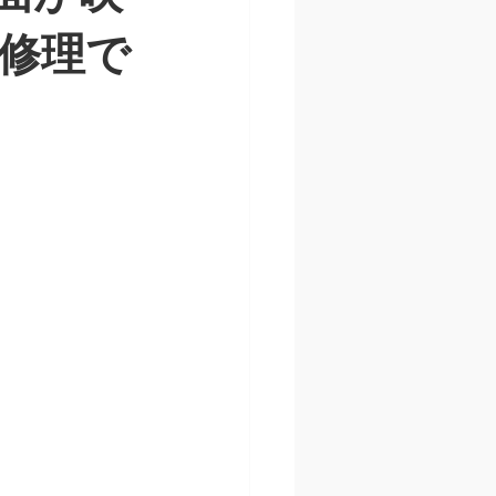
ズ
買取
張修理で
one修理 24時間
バッテリー交換