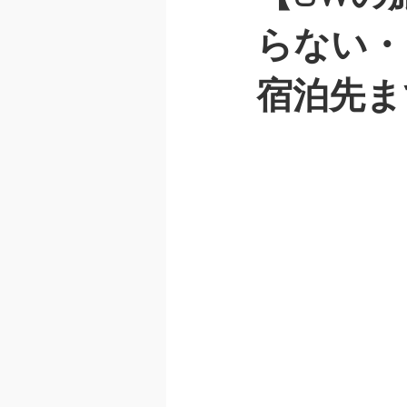
iphone5シリーズ
ipadシリ
らない・
宿泊先ま
画面交換修理
水没修理
iphone修理 夜間
ipone出
充電不良修理
背面ガラス交換