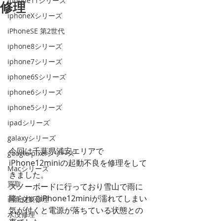
iphone11シリーズ
修理
iphoneXシリーズ
iPhoneSE 第2世代
iphone8シリーズ
iphone7シリーズ
iphone6Sシリーズ
iphone6シリーズ
iphone5シリーズ
ipadシリーズ
galaxyシリーズ
今回は千葉県浦安エリアで
google pixelシリーズ
iPhone12miniの起動不良を修理をして
Macシリーズ
きました。
買取
スノーボードに行っており雪山で雨に
降られてiPhone12miniが濡れてしまい
画面交換修理
気が付くと電源が落ちている状態との
水没修理