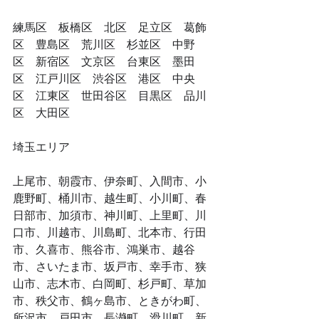
​練馬区　板橋区　北区　足立区　葛飾
区　豊島区　荒川区　杉並区　中野
区　新宿区　文京区　台東区　墨田
区　江戸川区　渋谷区　港区　中央
区　江東区　世田谷区　目黒区　品川
区　大田区
​埼玉エリア
上尾市、朝霞市、伊奈町、入間市、小
鹿野町、桶川市、越生町、小川町、春
日部市、加須市、神川町、上里町、川
口市、川越市、川島町、北本市、行田
市、久喜市、熊谷市、鴻巣市、越谷
市、さいたま市、坂戸市、幸手市、狭
山市、志木市、白岡町、杉戸町、草加
市、秩父市、鶴ヶ島市、ときがわ町、
所沢市、戸田市、長瀞町、滑川町、新