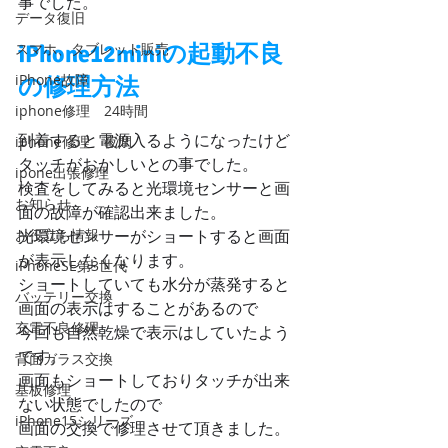
事でした。
データ復旧
スマホ、タブレット販売
iPhone12miniの起動不良
iPhone故障
の修理方法
iphone修理 24時間
到着すると電源入るようになったけど
iphone修理 夜間
タッチがおかしいとの事でした。
ipone出張修理
検査をしてみると光環境センサーと画
お知らせ
面の故障が確認出来ました。
お役立ち情報
光環境センサーがショートすると画面
が表示しなくなります。
iPhoneSE第3世代
ショートしていても水分が蒸発すると
バッテリー交換
画面の表示はすることがあるので
充電不良修理
今回も自然乾燥で表示はしていたよう
です。
背面ガラス交換
画面もショートしておりタッチが出来
基板修理
ない状態でしたので
iPhone15シリーズ
画面の交換で修理させて頂きました。