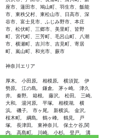
座市、蓮田市、鳩山町、羽生市、飯能
市、東秩父村、東松山市、日高市、深
谷市、富士見市、ふじみ野市、本庄
市、松伏町、三郷市、美里町、皆野
町、宮代町、三芳町、毛呂山町、八潮
市、横瀬町、吉川市、吉見町、寄居
町、嵐山町、和光市、蕨市
神奈川エリア
厚木,　小田原,　相模原,　横須賀,　伊
勢原,　江の島,　鎌倉,　茅ヶ崎,　津久
井,　秦野,　箱根,　藤沢,　松田,　三崎,
大和,　湯河原,　平塚,　相模湖,　横
浜,　磯子,　市ヶ尾,　新横浜,　金沢,　
桜木町,　綱島,　鶴ヶ峰,　鶴見,　戸
塚,　長津田,　東神奈川,　保土ケ谷,関
内,　高島町,　川崎,　小杉,　登戸,　溝