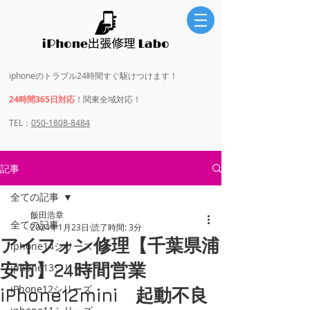
iphoneのトラブル24時間すぐ駆けつけます！
24時間365日対応
！関東全域対応！
​​TEL：
050-1808-8484
記事
全ての記事
飯田浩章
全ての記事
2024年1月23日
読了時間: 3分
アイフォン修理【千葉県浦
iphone14シリーズ
安市】24時間営業
iphone13シリーズ
iPhone12シリーズ
iPhone12mini 起動不良