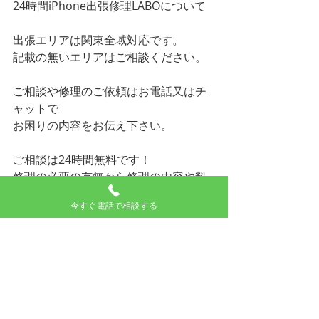
24時間iPhone出張修理LABOについて
出張エリアは関東全域対応です。
記載の無いエリアはご相談ください。
ご相談や修理のご依頼はお電話又はチ
ャットで
お困りの内容をお伝え下さい。
ご相談は24時間無料です！
修理の必要の有無から修理の内容や料
金
今すぐ電話で相談する
作業時間、到着予測時刻など説明させ
て頂きます。
◇24時時間iphone出張修理LABO
◇営業時間：24時間
◇対応エリア：東京、神奈川、埼玉、
千葉など　関東全域対応