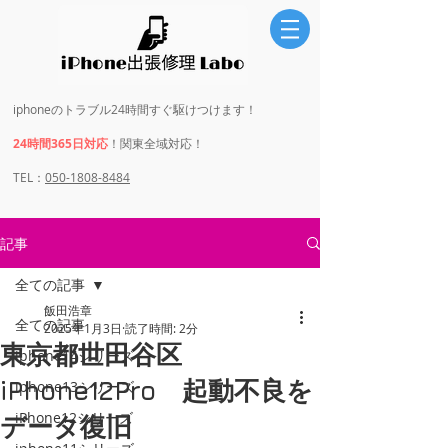
iphoneのトラブル24時間すぐ駆けつけます！
24時間365日対応
！関東全域対応！
​​TEL：
050-1808-8484
記事
全ての記事
飯田浩章
全ての記事
2025年1月3日
読了時間: 2分
東京都世田谷区
iphone14シリーズ
iPhone12Pro 起動不良を
iphone13シリーズ
iPhone12シリーズ
データ復旧