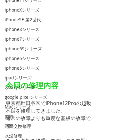
iphone11シリーズ
iphoneXシリーズ
iPhoneSE 第2世代
iphone8シリーズ
iphone7シリーズ
iphone6Sシリーズ
iphone6シリーズ
iphone5シリーズ
ipadシリーズ
今回の修理内容
galaxyシリーズ
google pixelシリーズ
東京都世田谷区でiPhone12Proの起動
Macシリーズ
不良を修理してきました。
買取
通常の故障よりも重度な基板の故障で
す。
画面交換修理
水没修理