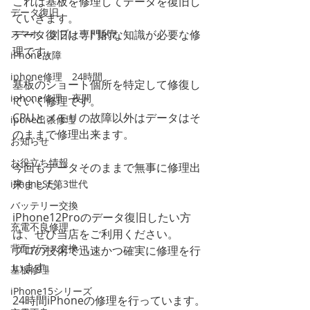
これは基板を修理してデータを復旧し
データ復旧
ていきます。
スマホ、タブレット販売
データ復旧は専門的な知識が必要な修
理です。
iPhone故障
iphone修理 24時間
基板のショート個所を特定して修復し
iphone修理 夜間
ていく修理です。
CPUとメモリの故障以外はデータはそ
ipone出張修理
のままで修理出来ます。
お知らせ
お役立ち情報
今回もデータそのままで無事に修理出
来ました。
iPhoneSE第3世代
バッテリー交換
iPhone12Proのデータ復旧したい方
充電不良修理
は、ぜひ当店をご利用ください。
背面ガラス交換
プロの技術で迅速かつ確実に修理を行
います。
基板修理
iPhone15シリーズ
24時間iPhoneの修理を行っています。