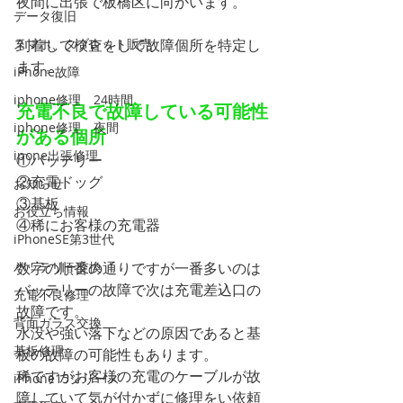
夜間に出張で板橋区に向かいます。
データ復旧
スマホ、タブレット販売
到着して検査をして故障個所を特定し
ます。
iPhone故障
iphone修理 24時間
充電不良で故障している可能性
iphone修理 夜間
がある個所
ipone出張修理
①バッテリー
②充電ドッグ
お知らせ
③基板
お役立ち情報
④稀にお客様の充電器
iPhoneSE第3世代
バッテリー交換
数字の順番の通りですが一番多いのは
バッテリーの故障で次は充電差込口の
充電不良修理
故障です。
背面ガラス交換
水没や強い落下などの原因であると基
基板修理
板の故障の可能性もあります。
稀ですがお客様の充電のケーブルが故
iPhone15シリーズ
障していて気が付かずに修理をい依頼