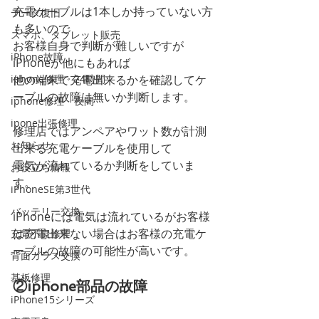
充電ケーブルは1本しか持っていない方
データ復旧
も多いので
スマホ、タブレット販売
お客様自身で判断が難しいですが
iPhone故障
iPhoneが他にもあれば
iphone修理 24時間
他の端末で充電出来るかを確認してケ
ーブルの故障は無いか判断します。
iphone修理 夜間
ipone出張修理
修理店ではアンペアやワット数が計測
お知らせ
出来る充電ケーブルを使用して
電気が流れているか判断をしていま
お役立ち情報
す。
iPhoneSE第3世代
バッテリー交換
iPhoneには電気は流れているがお客様
は充電出来ない場合はお客様の充電ケ
充電不良修理
ーブルの故障の可能性が高いです。
背面ガラス交換
基板修理
②iphone部品の故障
iPhone15シリーズ