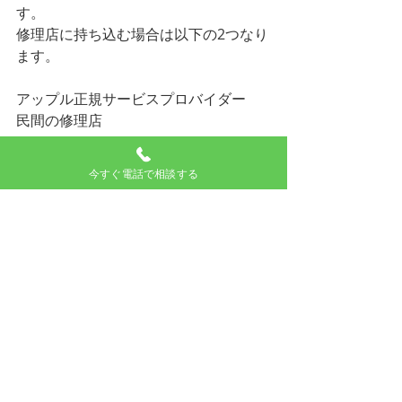
す。
修理店に持ち込む場合は以下の2つなり
ます。
アップル正規サービスプロバイダー
民間の修理店
アップルの保険に加入している場合や
今すぐ電話で相談する
お急ぎで無い場合
データのバックアップがある方は正規
サービスプロバイダに持ち込むのがい
いと思います。
アップルサポートアプリからご予約が
可能です。
お急ぎで修理をしたい方やデータがご
不安な方は
民間の修理店に持ち込むのがいいと思