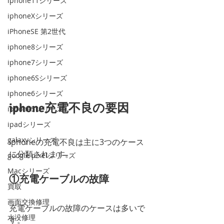
iphone11シリーズ
iphoneXシリーズ
iPhoneSE 第2世代
iphone8シリーズ
iphone7シリーズ
iphone6Sシリーズ
iphone6シリーズ
iphone充電不良の要因
iphone5シリーズ
ipadシリーズ
galaxyシリーズ
iphoneの充電不良は主に3つのケース
に分類されます。
google pixelシリーズ
Macシリーズ
①充電ケーブルの故障
買取
画面交換修理
充電ケーブルの故障のケースは多いで
水没修理
す。