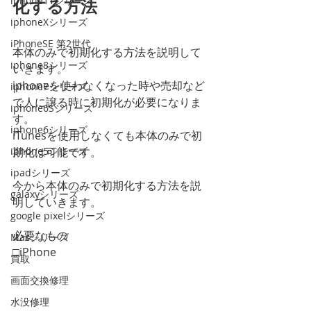
iphone11シリーズ
化する方法
iphoneXシリーズ
iPhoneSE 第2世代
本体のみで初期化する方法を説明して
iphone8シリーズ
いきます。
iphoneを使わなくなった時や売却など
iphone7シリーズ
で人に譲る時に初期化が必要になりま
iphone6Sシリーズ
す。
iphone6シリーズ
iTunesを使用しなくても本体のみで初
iphone5シリーズ
期化は可能です。
ipadシリーズ
今から本体のみで初期化する方法を説
galaxyシリーズ
明していきます。
google pixelシリーズ
必要なもの
Macシリーズ
□iPhone
買取
画面交換修理
水没修理