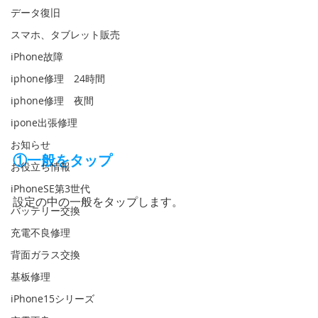
データ復旧
スマホ、タブレット販売
iPhone故障
iphone修理 24時間
iphone修理 夜間
ipone出張修理
お知らせ
①一般をタップ
お役立ち情報
iPhoneSE第3世代
設定の中の一般をタップします。
バッテリー交換
充電不良修理
背面ガラス交換
基板修理
iPhone15シリーズ