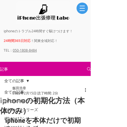
iphoneのトラブル24時間すぐ駆けつけます！
24時間365日対応
！関東全域対応！
​​TEL：
050-1808-8484
記事
全ての記事
飯田浩章
全ての記事
2023年2月15日
読了時間: 2分
iphoneの初期化方法（本
iphone14シリーズ
体のみ）
iphone13シリーズ
iPhone12シリーズ
iphoneを本体だけで初期