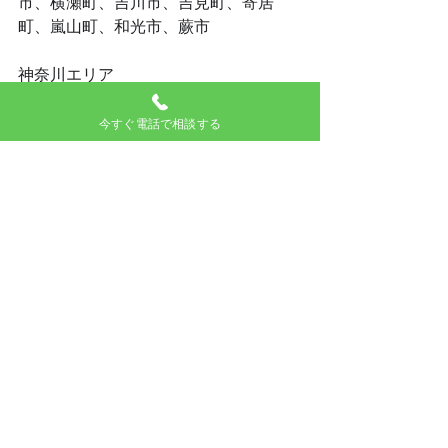
市、横瀬町、吉川市、吉見町、寄居
町、嵐山町、和光市、蕨市
神奈川エリア
厚木,　小田原,　相模原,　横須賀,　伊
今すぐ電話で相談する
勢原,　江の島,　鎌倉,　茅ヶ崎,　津久
井,　秦野,　箱根,　藤沢,　松田,　三崎,
大和,　湯河原,　平塚,　相模湖,　横
浜,　磯子,　市ヶ尾,　新横浜,　金沢,　
桜木町,　綱島,　鶴ヶ峰,　鶴見,　戸
塚,　長津田,　東神奈川,　保土ケ谷,関
内,　高島町,　川崎,　小杉,　登戸,　溝
口
関東全域対応です。
記載の無いエリアはご相談ください。
ご相談や修理のご依頼はお電話又はチ