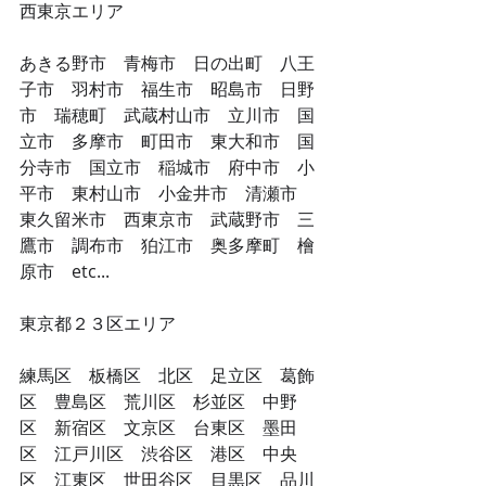
西東京エリア
あきる野市　青梅市　日の出町　八王
子市　羽村市　福生市　昭島市　日野
市　瑞穂町　武蔵村山市　立川市　国
立市　多摩市　町田市　東大和市　国
分寺市　国立市　稲城市　府中市　小
平市　東村山市　小金井市　清瀬市　
東久留米市　西東京市　武蔵野市　三
鷹市　調布市　狛江市　奥多摩町　檜
原市　etc...
​東京都２３区エリア
​練馬区　板橋区　北区　足立区　葛飾
区　豊島区　荒川区　杉並区　中野
区　新宿区　文京区　台東区　墨田
区　江戸川区　渋谷区　港区　中央
区　江東区　世田谷区　目黒区　品川