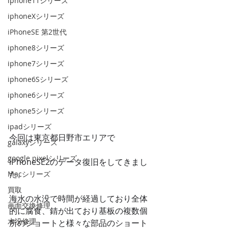
iphone11シリーズ
iphoneXシリーズ
iPhoneSE 第2世代
iphone8シリーズ
iphone7シリーズ
iphone6Sシリーズ
iphone6シリーズ
iphone5シリーズ
ipadシリーズ
今回は東京都日野市エリアで
galaxyシリーズ
google pixelシリーズ
iPhoneSE2のデータ復旧をしてきまし
た。
Macシリーズ
買取
海水の水没で時間が経過しており全体
画面交換修理
的に腐食、錆が出ており基板の複数個
水没修理
所のショートと様々な部品のショート