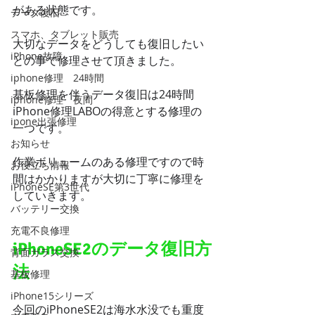
がある状態です。
データ復旧
スマホ、タブレット販売
大切なデータをどうしても復旧したい
iPhone故障
との事で修理させて頂きました。
iphone修理 24時間
基板修理を伴うデータ復旧は24時間
iphone修理 夜間
iPhone修理LABOの得意とする修理の
ipone出張修理
一つです。
お知らせ
作業ボリュームのある修理ですので時
お役立ち情報
間はかかりますが大切に丁寧に修理を
iPhoneSE第3世代
していきます。
バッテリー交換
充電不良修理
iPhoneSE2のデータ復旧方
背面ガラス交換
法
基板修理
iPhone15シリーズ
今回のiPhoneSE2は海水水没でも重度