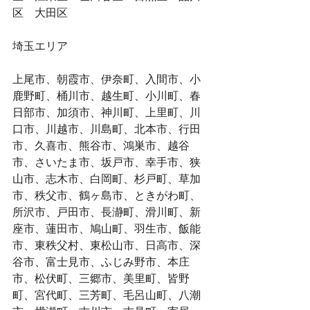
区　大田区
​埼玉エリア
上尾市、朝霞市、伊奈町、入間市、小
鹿野町、桶川市、越生町、小川町、春
日部市、加須市、神川町、上里町、川
口市、川越市、川島町、北本市、行田
市、久喜市、熊谷市、鴻巣市、越谷
市、さいたま市、坂戸市、幸手市、狭
山市、志木市、白岡町、杉戸町、草加
市、秩父市、鶴ヶ島市、ときがわ町、
所沢市、戸田市、長瀞町、滑川町、新
座市、蓮田市、鳩山町、羽生市、飯能
市、東秩父村、東松山市、日高市、深
谷市、富士見市、ふじみ野市、本庄
市、松伏町、三郷市、美里町、皆野
町、宮代町、三芳町、毛呂山町、八潮