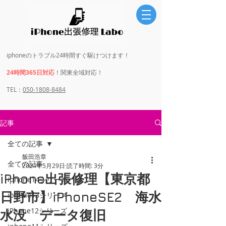
iphoneのトラブル24時間すぐ駆けつけます！
24時間365日対応
！関東全域対応！
​​TEL：
050-1808-8484
記事
全ての記事
飯田浩章
全ての記事
2024年5月29日
読了時間: 3分
iPhone出張修理【東京都
iphone14シリーズ
日野市】iPhoneSE2 海水
iphone13シリーズ
iPhone12シリーズ
水没 データ復旧