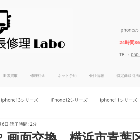
iphon
24時間3
​​TEL：
050
出張買取
修理料金
ネット予約
会社情報
特定商取引法
iphone13シリーズ
iPhone12シリーズ
iphone11シリーズ
月6日
読了時間: 2分
8シリーズ
iphone7シリーズ
iphone6Sシリーズ
iphon
e12 画面交換 横浜市青葉