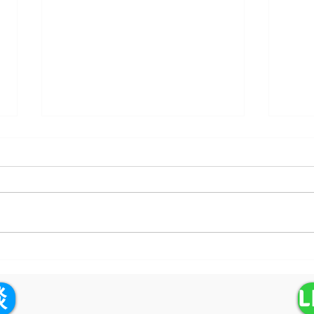
【雨の日の階段で落下】
【新
iPhoneがバキバキで操作不
中の
能・液晶割れ！24時間出張修
不良
談
理で朝までに直す
解決