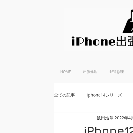
HOME
出張修理
郵送修理
全ての記事
iphone14シリーズ
飯田浩章
2022年4
iPhoneSE 第2世代
iphone
iPhon