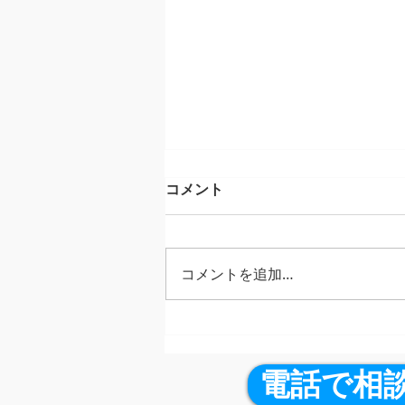
コメント
コメントを追加…
【夏祭りの悲劇】夜の人混み
でiPhoneを落としてバキバ
キ・液晶真っ暗！24時間出張
電話で相
修理が現場へ急行