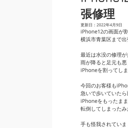
iphone5シリーズ
ipadシリ
張修理
更新日：
2022年4月9日
iPhone12の画
画面交換修理
水没修理
横浜市青葉区まで出
最近は水没の修理が
iphone修理 夜間
ipone出
雨が降ると足元も悪
iPhoneを割って
充電不良修理
背面ガラス交換
今回のお客様もiPh
急いで歩いていたら
iPhoneをもったま
転倒してしまったみ
手も怪我されていま