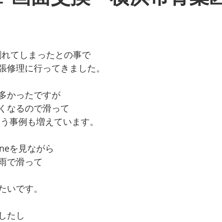
ーズ
galaxyシリーズ
google pixelシリーズ
Macシリー
面が割れてしまったとの事で
データ復旧
スマホ、タブレット販売
iPhone故障
iph
張修理に行ってきました。
多かったですが
張修理
お知らせ
お役立ち情報
iPhoneSE第3世代
くなるので滑って
しまう事例も増えています。
oneを見ながら
雨で滑って
ま
たいです。
したし