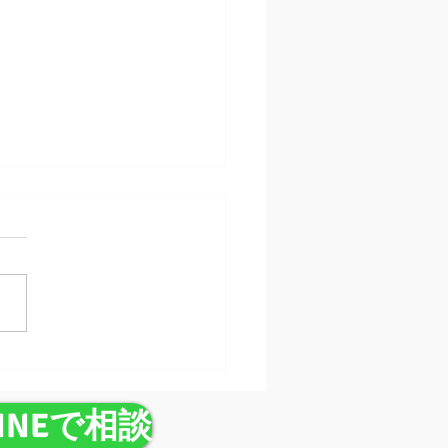
生活の落とし穴】引越し
iPhone画面割れ・液晶
を24時間出張修理で即日
LINEで相談
！