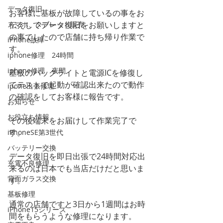
データ復旧
お客様に基板が故障しているの事をお
スマホ、タブレット販売
伝えしてデータ復旧をお願いしますと
の事でしたので店舗に持ち帰り作業で
iPhone故障
す。
iphone修理 24時間
iphone修理 夜間
基板のバックライトと電源ICを修復し
てテストで起動が確認出来たので動作
ipone出張修理
の確認をしてお客様に報告です。
お知らせ
お役立ち情報
その後端末をお届けして作業完了で
す。
iPhoneSE第3世代
バッテリー交換
データ復旧を即日出張で24時間対応出
充電不良修理
来るのは日本でも当店だけだと思いま
背面ガラス交換
す。
基板修理
通常の店舗ですと3日から1週間はお時
iPhone15シリーズ
間をもらうような修理になります。