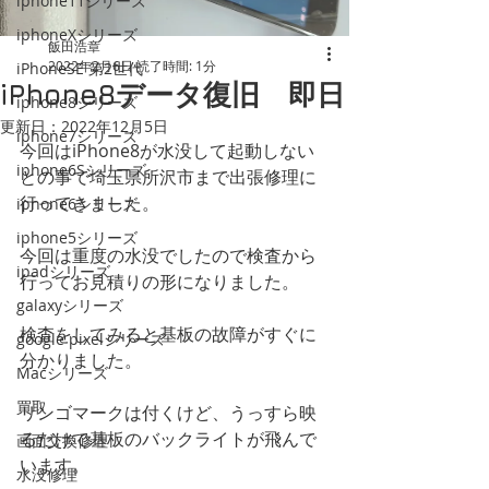
iphone11シリーズ
iphoneXシリーズ
飯田浩章
2022年2月6日
読了時間: 1分
iPhoneSE 第2世代
iPhone8データ復旧 即日
iphone8シリーズ
更新日：
2022年12月5日
iphone7シリーズ
今回はiPhone8が水没して起動しない
iphone6Sシリーズ
との事で埼玉県所沢市まで出張修理に
行ってきました。
iphone6シリーズ
iphone5シリーズ
今回は重度の水没でしたので検査から
ipadシリーズ
行ってお見積りの形になりました。
galaxyシリーズ
検査をしてみると基板の故障がすぐに
google pixelシリーズ
分かりました。
Macシリーズ
買取
リンゴマークは付くけど、うっすら映
るだけで基板のバックライトが飛んで
画面交換修理
います。
水没修理