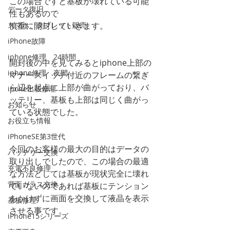
この場合ですと基板が壊れている可能
データ復旧
性もあるので
スマホ、タブレット販売
慎重に開封していきます。
iPhone故障
iphone修理 24時間
開封後の中を見てみるとiphone上部の
iphone修理 夜間
マナースイッチ付近のフレームの繋ぎ
ら辺を起点に上部が曲がっており、バ
ipone出張修理
ッテリー、基板も上部は同じく曲がっ
お知らせ
ている状態でした。
お役立ち情報
iPhoneSE第3世代
今回のお客様の最大の目的はデータの
バッテリー交換
取り出しでしたので、この場合の最適
充電不良修理
な方法としては基板が現状完全に壊れ
背面ガラス交換
ていないのであれば基板にテンション
をかけずに画面を交換して液晶を表示
基板修理
させる事です。
iPhone15シリーズ