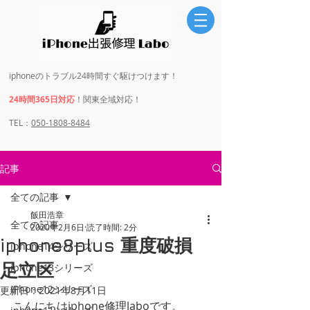
iphoneのトラブル24時間すぐ駆けつけます！
24時間365日対応
！関東全域対応！
​​TEL：
050-1808-8484
記事
全ての記事
飯田浩章
全ての記事
2020年2月6日
読了時間: 2分
iphone8plus 重度破損
iphone14シリーズ
足立区
iphone13シリーズ
iPhone12シリーズ
更新日：
2021年8月11日
こんにちはiphone修理laboです。