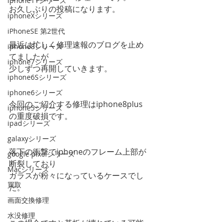
iphone11シリーズ
お久しぶりの投稿になります。
iphoneXシリーズ
iPhoneSE 第2世代
最近は忙しく修理速報のブログを止め
iphone8シリーズ
てましたが
iphone7シリーズ
少しずつ再開していきます。
iphone6Sシリーズ
iphone6シリーズ
今回のご紹介する修理はiphone8plus
iphone5シリーズ
の重度破損です。
ipadシリーズ
galaxyシリーズ
落下の衝撃でiphoneのフレーム上部が
google pixelシリーズ
断裂しており
Macシリーズ
ガラスが粉々になっているケースでし
買取
た。
画面交換修理
水没修理