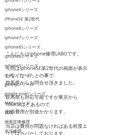
iphone11シリーズ
iphoneXシリーズ
iPhoneSE 第2世代
iphone8シリーズ
iphone7シリーズ
iphone6Sシリーズ
こんにちはiphone修理LABOです。
iphone6シリーズ
iphone5シリーズ
今回はiphoneSE第2世代の画面が表示
しなくなったとの事で
ipadシリーズ
群馬県からお問合せ頂きました。
galaxyシリーズ
google pixelシリーズ
群馬県も対応可能ですが東京から
Macシリーズ
100KMほどあるので
出張費用が別途かかります。
買取
画面交換修理
当店は費用が問題なければある程度エ
水没修理
リアはカバーしております。