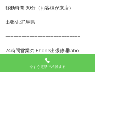
移動時間:90分（お客様が来店）
出張先:群馬県
−−−−−−−−−−−−−−−−−−−−−−−−−−−−
24時間営業のiPhone出張修理labo
電話番号:050-1808-8484
今すぐ電話で相談する
営業時間:24時間
深夜や夜間でも対応していますので
iPhoneやスマホの修理、買取、データ
復旧はお任せ下さい。
画面交換、液晶交換、バッテリー交
換、データ復旧など様々な故障に対応