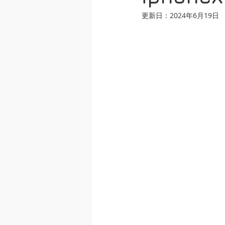
更新日：
2024年6月19日
iphone5シリーズ
ipadシリ
画面交換修理
水没修理
iphone修理 夜間
ipone出
充電不良修理
背面ガラス交換