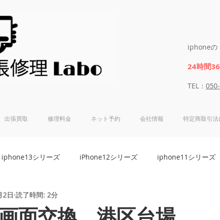
iphon
24時間3
​​TEL：
050
出張買取
修理料金
ネット予約
会社情報
特定商取引法
iphone13シリーズ
iPhone12シリーズ
iphone11シリーズ
月2日
読了時間: 2分
8シリーズ
iphone7シリーズ
iphone6Sシリーズ
iphon
eX画面交換 港区台場