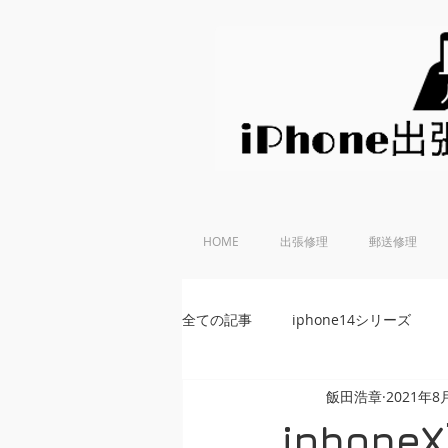
HOME
出張修理
郵送修理
全ての記事
iphone14シリーズ
飯田浩章
2021年8
iPhoneSE 第2世代
iphone
iphon