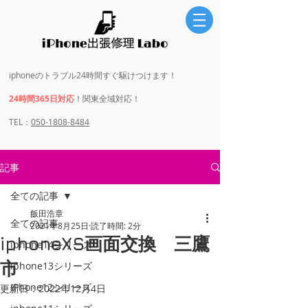
iphoneのトラブル24時間すぐ駆けつけます！
24時間365日対応
！関東全域対応！
​​TEL：
050-1808-8484
記事
全ての記事
飯田浩章
全ての記事
2021年8月25日
読了時間: 2分
iphoneXS画面交換 三鷹
iphone14シリーズ
市
iphone13シリーズ
iPhone12シリーズ
更新日：
2022年12月4日