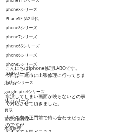
iphone11シリーズ
iphoneXシリーズ
iPhoneSE 第2世代
iphone8シリーズ
iphone7シリーズ
iphone6Sシリーズ
iphone6シリーズ
iphone5シリーズ
こんにちはiphone修理LABOです。
ipadシリーズ
今回は三鷹市に出張修理に行ってきま
した。
galaxyシリーズ
google pixelシリーズ
水没してしまい画面が映らないとの事
Macシリーズ
で対応させて頂きました。
買取
大学の寮の正門前で待ち合わせだった
画面交換修理
のですが
水没修理
広すぎて正門どこ？？