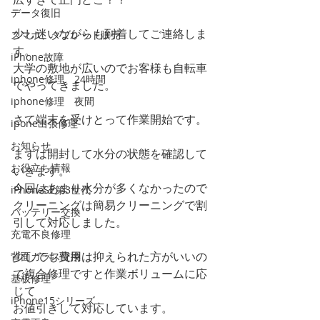
データ復旧
少し迷いながらも到着してご連絡しま
スマホ、タブレット販売
す。
iPhone故障
大学の敷地が広いのでお客様も自転車
iphone修理 24時間
でやってきました。
iphone修理 夜間
さて端末を受けとって作業開始です。
ipone出張修理
お知らせ
まずは開封して水分の状態を確認して
お役立ち情報
いきます。
今回はあまり水分が多くなかったので
iPhoneSE第3世代
クリーニングは簡易クリーニングで割
バッテリー交換
引して対応しました。
充電不良修理
少しでも費用は抑えられた方がいいの
背面ガラス交換
で複合修理ですと作業ボリュームに応
基板修理
じて
iPhone15シリーズ
お値引きして対応しています。