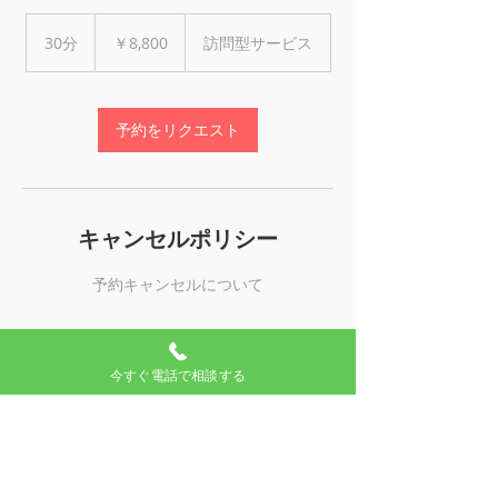
8,800
円
30分
3
￥8,800
訪問型サービス
0
分
予約をリクエスト
キャンセルポリシー
予約キャンセルについて
今すぐ電話で相談する
連絡先
05018088484
info@excellent.tokyo.jp
日本、〒190-0022 東京都立川市錦町１−３
−２３