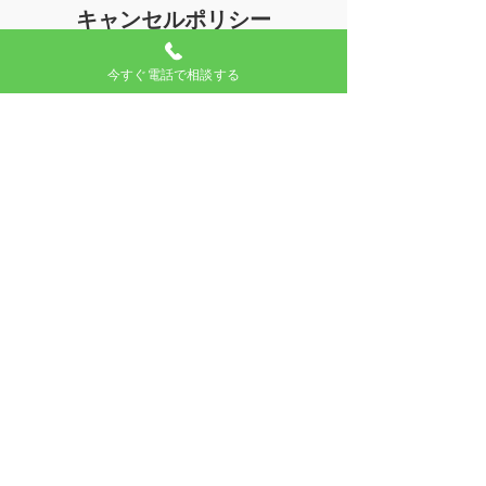
キャンセルポリシー
予約キャンセルについて
今すぐ電話で相談する
連絡先
05018088484
info@excellent.tokyo.jp
日本、〒190-0022 東京都立川市錦町１−３
−２３
24時間iphone出張修理LABO​
© 2023 BY DR.COMPUTER.
PROUDLY CREATED WITH
Wix.com​