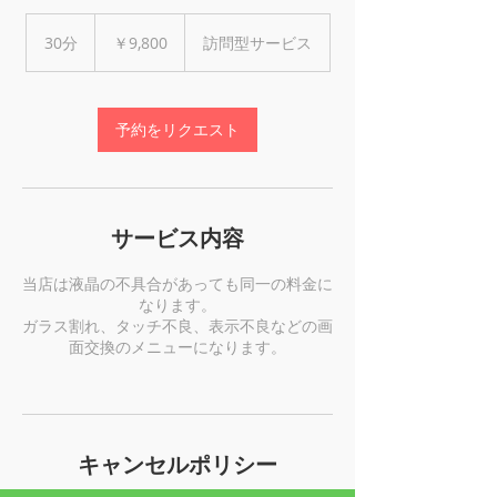
9,800
円
30分
3
￥9,800
訪問型サービス
0
分
予約をリクエスト
サービス内容
当店は液晶の不具合があっても同一の料金に
なります。
ガラス割れ、タッチ不良、表示不良などの画
面交換のメニューになります。
キャンセルポリシー