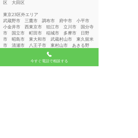
区 大田区
東京23区外エリア
​武蔵野市 三鷹市 調布市 府中市 小平市
小金井市 西東京市 狛江市 立川市 国分寺
市 国立市 町田市 稲城市 多摩市 日野
市 昭島市 東大和市 武蔵村山市 東久留米
市 清瀬市 八王子市 東村山市 あきる野
市 福生市 羽村市 青梅市
​埼玉エリア
今すぐ電話で相談する
上尾市、朝霞市、伊奈町、入間市、小鹿野町、
桶川市、越生町、小川町、春日部市、加須市、
神川町、上里町、川口市、川越市、川島町、北
本市、行田市、久喜市、熊谷市、鴻巣市、越谷
市、さいたま市、坂戸市、幸手市、狭山市、志
木市、白岡町、杉戸町、草加市、秩父市、鶴ヶ
島市、ときがわ町、所沢市、戸田市、長瀞町、
滑川町、新座市、蓮田市、鳩山町、羽生市、飯
能市、東秩父村、東松山市、日高市、深谷市、
富士見市、ふじみ野市、本庄市、松伏町、三郷
市、美里町、皆野町、宮代町、三芳町、毛呂山
町、八潮市、横瀬町、吉川市、吉見町、寄居