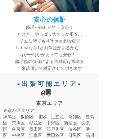
​安心の保証
修理が終わって一安心！
だけど、やっぱり大丈夫か不安...
​そんな時でも<iPhone出張修理
Labo>なら1ヶ月保証があるから、
万が一何かがあっても安心！！
​修理後の保証による再対応は郵送か
ご来店頂いて対応させて頂きます
-出張可能エリア-
​東京エリア
東京23区エリア
​練馬区 板橋区 北区 足立区 葛飾区 豊島
区 荒川区 杉並区 中野区 新宿区 文京
区 台東区 墨田区 江戸川区 渋谷区 港
区 中央区 江東区 世田谷区 目黒区 品川