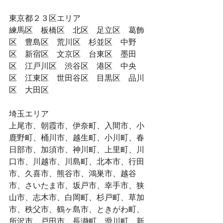
​東京都２３区エリア
​練馬区　板橋区　北区　足立区　葛飾
区　豊島区　荒川区　杉並区　中野
区　新宿区　文京区　台東区　墨田
区　江戸川区　渋谷区　港区　中央
区　江東区　世田谷区　目黒区　品川
区　大田区
​埼玉エリア
上尾市、朝霞市、伊奈町、入間市、小
鹿野町、桶川市、越生町、小川町、春
日部市、加須市、神川町、上里町、川
口市、川越市、川島町、北本市、行田
市、久喜市、熊谷市、鴻巣市、越谷
市、さいたま市、坂戸市、幸手市、狭
山市、志木市、白岡町、杉戸町、草加
市、秩父市、鶴ヶ島市、ときがわ町、
所沢市、戸田市、長瀞町、滑川町、新