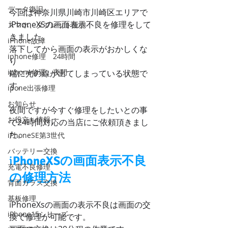
データ復旧
今回は神奈川県川崎市川崎区エリアで
iPhoneXSの画面表示不良を修理をして
スマホ、タブレット販売
きました。
iPhone故障
落下してから画面の表示がおかしくな
iphone修理 24時間
り
iphone修理 夜間
端に光の線が出てしまっている状態で
す。
ipone出張修理
お知らせ
夜間ですが今すぐ修理をしたいとの事
お役立ち情報
で24時間対応の当店にご依頼頂きまし
た。
iPhoneSE第3世代
バッテリー交換
i
PhoneXSの画面表示不良
充電不良修理
の修理方法
背面ガラス交換
基板修理
iPhoneXsの画面の表示不良は画面の交
iPhone15シリーズ
換で修理が可能です。