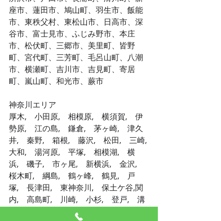
座市、蓮田市、鳩山町、羽生市、飯能
市、東秩父村、東松山市、日高市、深
谷市、富士見市、ふじみ野市、本庄
市、松伏町、三郷市、美里町、皆野
町、宮代町、三芳町、毛呂山町、八潮
市、横瀬町、吉川市、吉見町、寄居
町、嵐山町、和光市、蕨市
神奈川エリア
厚木,　小田原,　相模原,　横須賀,　伊
勢原,　江の島,　鎌倉,　茅ヶ崎,　津久
井,　秦野,　箱根,　藤沢,　松田,　三崎,
大和,　湯河原,　平塚,　相模湖,　横
浜,　磯子,　市ヶ尾,　新横浜,　金沢,　
桜木町,　綱島,　鶴ヶ峰,　鶴見,　戸
塚,　長津田,　東神奈川,　保土ケ谷,関
内,　高島町,　川崎,　小杉,　登戸,　溝
口