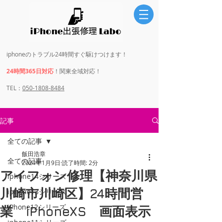
iphoneのトラブル24時間すぐ駆けつけます！
24時間365日対応
！関東全域対応！
​​TEL：
050-1808-8484
記事
全ての記事
飯田浩章
全ての記事
2024年1月9日
読了時間: 2分
アイフォン修理【神奈川県
iphone14シリーズ
川崎市川崎区】24時間営
iphone13シリーズ
iPhone12シリーズ
業 iPhoneXS 画面表示