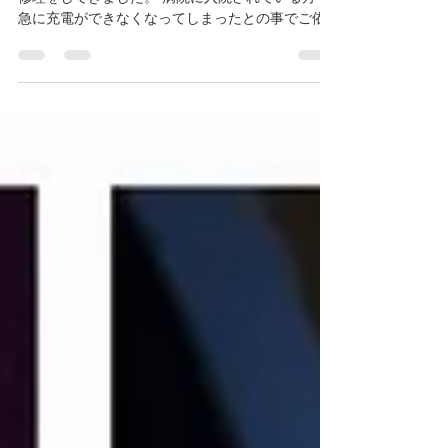
今回は品川区五反田エリアでiPhone7の充電不良を
修理をしてきました。 病院に入院されている方で
急に充電ができなくなってしまったとの事でご依
頼頂きました。 今回の修理内容 【症状】 充電不良
【きっかけ】 突然 【機種】 iPhone7 【出張エリ
ア】 東京都品川区五反田...