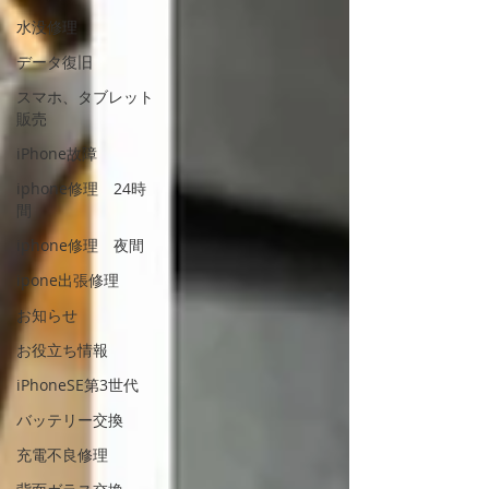
水没修理
データ復旧
スマホ、タブレット
販売
iPhone故障
iphone修理 24時
間
iphone修理 夜間
ipone出張修理
お知らせ
お役立ち情報
iPhoneSE第3世代
バッテリー交換
充電不良修理