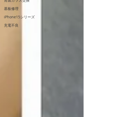
背面ガラス交換
基板修理
iPhone15シリーズ
充電不良