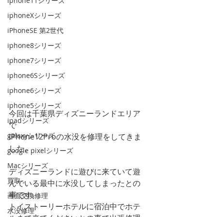
iphone11シリーズ
iphoneXシリーズ
iPhoneSE 第2世代
iphone8シリーズ
iphone7シリーズ
iphone6Sシリーズ
iphone6シリーズ
iphone5シリーズ
今回は千葉県ディズニーランドエリア
ipadシリーズ
で
galaxyシリーズ
iPhone12Proの水没を修理をしてきま
した。
google pixelシリーズ
Macシリーズ
ディズニーランドに遊びに来ていて遊
買取
んでいる最中に水没してしまったとの
事です。
画面交換修理
トイストーリーホテルに宿泊中でホテ
水没修理