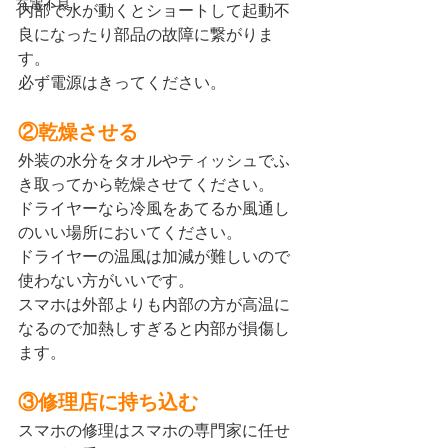
充電不良
内部で水が動くとショートして起動不
良になったり部品の故障に繋がりま
す。
必ず電源はきってください。
②乾燥させる
外装の水分をタオルやティッシュでふ
き取ってから乾燥させてください。
ドライヤーなら冷風をあてるか風通し
のいい場所においてください。
ドライヤーの温風は加減が難しいので
使わない方がいいです。
スマホは外部よりも内部の方が高温に
なるので加熱しすぎると内部が損傷し
ます。
③修理店に持ち込む
スマホの修理はスマホの専門家に任せ