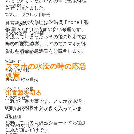
ルまで来てくださいとの事で出張修理
データ復旧
させて頂きました。
スマホ、タブレット販売
スマホの水没修理は24時間iPhone出張
iPhone故障
修理LABOでfご依頼の多い修理です。
iphone修理 24時間
水没してしまったらその後の対応で故
iphone修理 夜間
障の範囲に影響しますのでスマホが水
没した時の応急処置をご説明します。
ipone出張修理
お知らせ
スマホの水没の時の応急
お役立ち情報
処置
iPhoneSE第3世代
バッテリー交換
①電源を切る
充電不良修理
これが一番大事です。スマホが水没し
背面ガラス交換
た時は内部に水分が多く入っていま
す。
基板修理
起動していても偶然ショートする箇所
iPhone15シリーズ
に水が無いだけです。