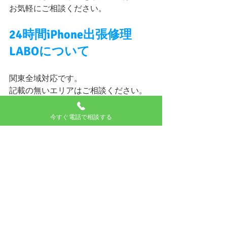
お気軽にご相談ください。
24時間iPhone出張修理
LABOについて
関東全域対応です。
記載の無いエリアはご相談ください。
ご相談や修理のご依頼はお電話又はチ
今すぐ電話で相談する
ャットで
お困りの内容をお伝え下さい。
ご相談は24時間無料です！
修理の必要の有無から修理の内容や料
金
作業時間、到着予測時刻など説明させ
て頂きます。