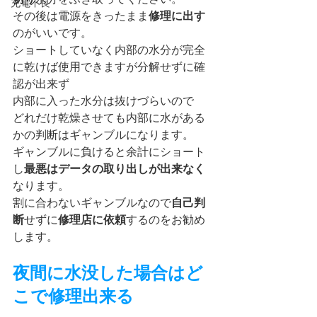
充電不良
その後は電源をきったまま
修理に出す
のがいいです。
ショートしていなく内部の水分が完全
に乾けば使用できますが分解せずに確
認が出来ず
内部に入った水分は抜けづらいので
どれだけ乾燥させても内部に水がある
かの判断はギャンブルになります。
ギャンブルに負けると余計にショート
し
最悪はデータの取り出しが出来なく
なります。
割に合わないギャンブルなので
自己判
断
せずに
修理店に依頼
するのをお勧め
します。
夜間に水没した場合はど
こで修理出来る