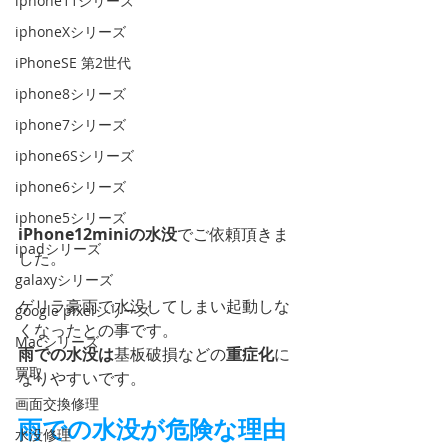
iphone11シリーズ
iphoneXシリーズ
iPhoneSE 第2世代
iphone8シリーズ
iphone7シリーズ
iphone6Sシリーズ
iphone6シリーズ
iphone5シリーズ
iPhone12miniの水没
でご依頼頂きま
ipadシリーズ
した。
galaxyシリーズ
ゲリラ豪雨で水没してしまい起動しな
google pixelシリーズ
くなったとの事です。
Macシリーズ
雨での水没は
基板破損などの
重症化
に
買取
なりやすいです。
画面交換修理
雨での水没が危険な理由
水没修理