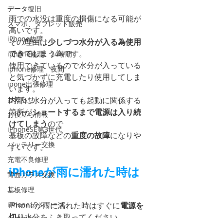
データ復旧
雨での水没は重度の損傷になる可能が
スマホ、タブレット販売
高いです。
iPhone故障
その理由は
少しづつ水分が入る為使用
できてしま
う為です。
iphone修理 24時間
使用できているので水分が入っている
iphone修理 夜間
と気づかずに充電したり使用してしま
ipone出張修理
います。
お知らせ
内部に水分が入っても起動に関係する
箇所が
ショートするまで電源は入り続
お役立ち情報
けてしまう
ので
iPhoneSE第3世代
基板の故障などの
重度の故障
になりや
バッテリー交換
すいです。
充電不良修理
iPhoneが雨に濡れた時は
背面ガラス交換
基板修理
iPhone15シリーズ
iPhoneが雨に濡れた時はすぐに
電源を
切り
水分をふき取ってください。