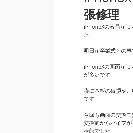
iphone5シリーズ
ipadシリ
張修理
iPhoneXの液
画面交換修理
水没修理
た。
明日が卒業式との事
iphone修理 夜間
ipone出
iPhoneXの画
が多いです。
充電不良修理
背面ガラス交換
稀に基板の破損や、
です。
今回も画面の交換で
交換前からバイブが
状態でした。