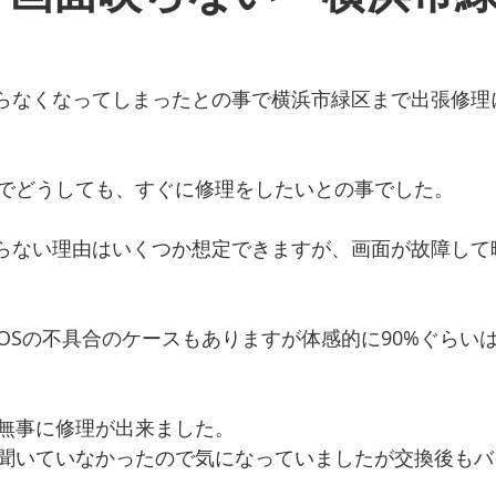
ーズ
galaxyシリーズ
google pixelシリーズ
Macシリー
晶が映らなくなってしまったとの事で横浜市緑区まで出張修
データ復旧
スマホ、タブレット販売
iPhone故障
iph
でどうしても、すぐに修理をしたいとの事でした。
張修理
お知らせ
お役立ち情報
iPhoneSE第3世代
面が映らない理由はいくつか想定できますが、画面が故障し
OSの不具合のケースもありますが体感的に90%ぐらい
無事に修理が出来ました。
聞いていなかったので気になっていましたが交換後もバ