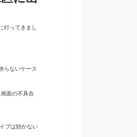
ズ
買取
理に行ってきまし
one修理 24時間
バッテリー交換
て映らないケース
は画面の不具合
イブは効かない