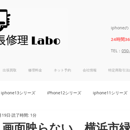
iphon
24時間3
​​TEL：
050
出張買取
修理料金
ネット予約
会社情報
特定商取引法
iphone13シリーズ
iPhone12シリーズ
iphone11シリーズ
月19日
読了時間: 1分
8シリーズ
iphone7シリーズ
iphone6Sシリーズ
iphon
neX 画面映らない 横浜市