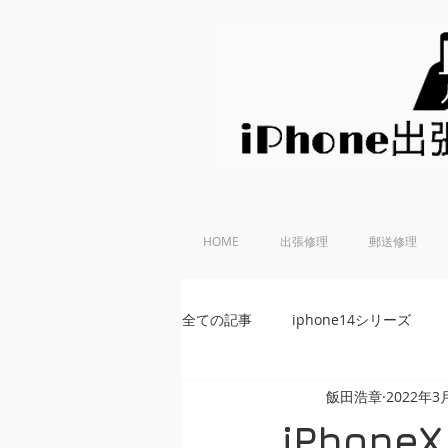
HOME
出張修理
郵送修理
全ての記事
iphone14シリーズ
飯田浩章
2022年3
iPhoneSE 第2世代
iphone
iPho