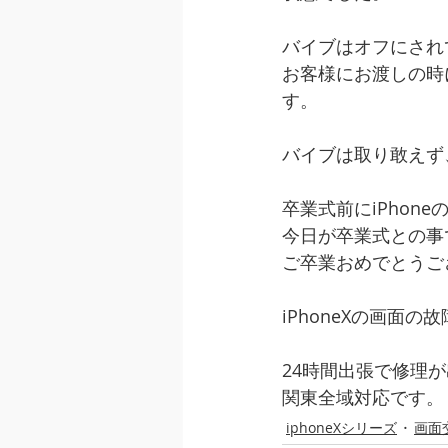
バイブはオフにされ
お客様にお渡しの時
す。
バイブは取り敢えず
卒業式前にiPhon
今日が卒業式との事
ご卒業おめでとうご
iPhoneXの画面
24時間出張で修理
関東全域対応です。
iphoneXシリーズ
画面