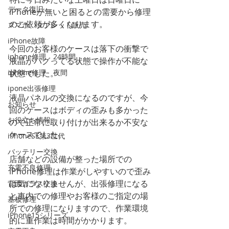
データ復旧
iPhoneが無いと困るとの需要から修理
のご依頼が多くなります。
スマホ、タブレット販売
iPhone故障
今回のお客様のケースは落下の衝撃で
iphone修理 24時間
液晶がバグってる状態で操作が不能な
状態でした。
iphone修理 夜間
ipone出張修理
液晶パネルの交換になるのですが、今
お知らせ
回のケースはボディの歪みも多かった
お役立ち情報
ので正常に取り付けが出来るか不安な
ケースでした。
iPhoneSE第3世代
バッテリー交換
店舗などの設備が整った場所での
充電不良修理
iPhone修理は作業がしやすいので歪み
は気になりませんが、出張修理になる
背面ガラス交換
と車内での修理やお客様のご指定の場
基板修理
所での修理になりますので、作業環境
iPhone15シリーズ
的に重作業は時間がかかります。