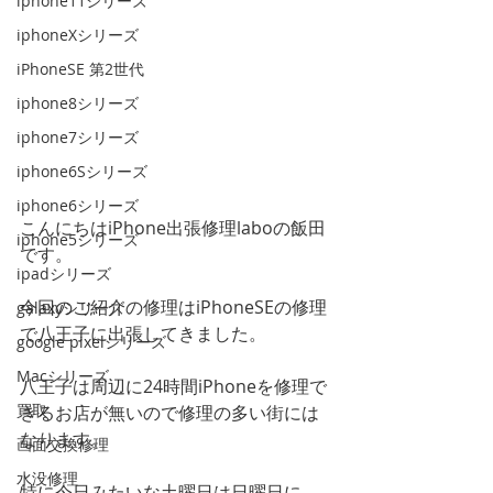
iphone11シリーズ
iphoneXシリーズ
iPhoneSE 第2世代
iphone8シリーズ
iphone7シリーズ
iphone6Sシリーズ
iphone6シリーズ
こんにちはiPhone出張修理laboの飯田
iphone5シリーズ
です。
ipadシリーズ
今回のご紹介の修理はiPhoneSEの修理
galaxyシリーズ
で八王子に出張してきました。
google pixelシリーズ
Macシリーズ
八王子は周辺に24時間iPhoneを修理で
買取
きるお店が無いので修理の多い街には
なります。
画面交換修理
水没修理
特に今日みたいな土曜日は日曜日に